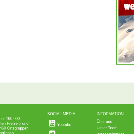
SOCIAL MEDIA
INFORMATION
über 160.000
Über uns
ten Freizeit- und
Youtube
Unser Team
 460 Ortsgruppen,
terInnen,