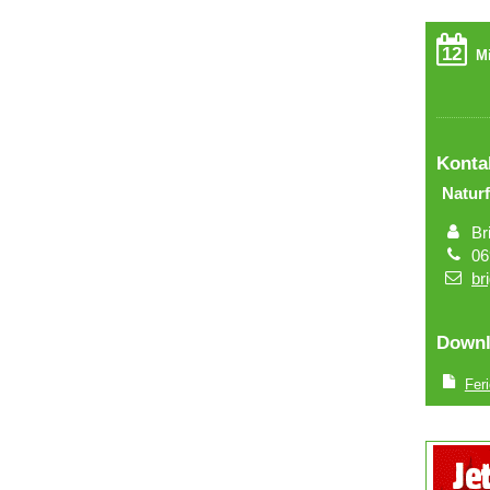
12
Mi
Konta
Natu
Br
06
br
Downl
Fer