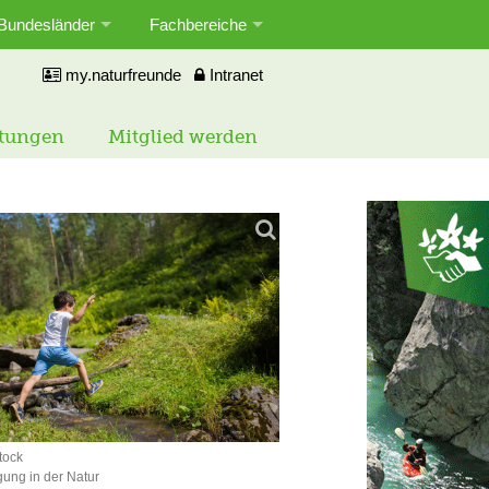
Bundesländer
Fachbereiche
my.naturfreunde
Intranet
ltungen
Mitglied werden
tock
ung in der Natur