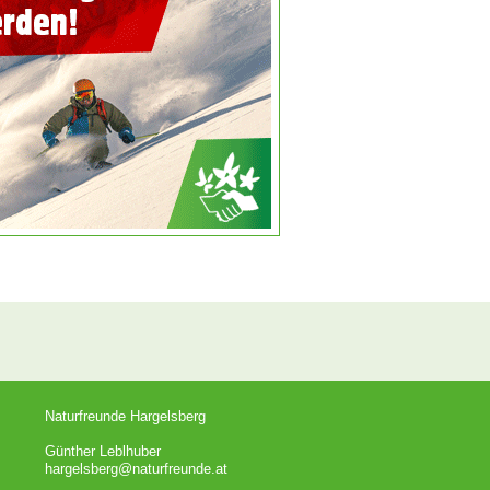
Naturfreunde Hargelsberg
Günther Leblhuber
hargelsberg@naturfreunde.at