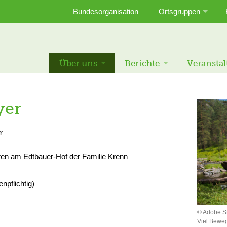
Bundesorganisation
Ortsgruppen
Über uns
Berichte
Veransta
yer
r
ren am Edtbauer-Hof der Familie Krenn
npflichtig)
© Adobe S
Viel Beweg